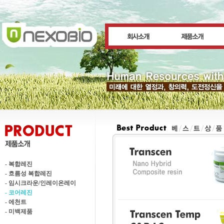
- 복합레진
- 흐름성 복합레진
- 임시크라운/인레이온레이
- 코어레진
- 에천트
- 미백제품