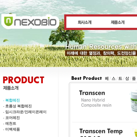
- 복합레진
- 흐름성 복합레진
- 임시크라운/인레이온레이
- 코어레진
- 에천트
- 미백제품